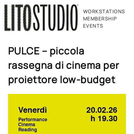
Skip
to
WORKSTATIONS
content
MEMBERSHIP
EVENTS
Litostudio Milano
PULCE – piccola
rassegna di cinema per
proiettore low-budget